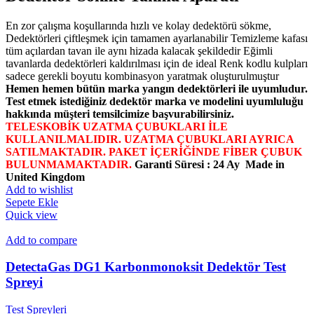
En zor çalışma koşullarında hızlı ve kolay dedektörü sökme,
Dedektörleri çiftleşmek için tamamen ayarlanabilir Temizleme kafası
tüm açılardan tavan ile aynı hizada kalacak şekildedir Eğimli
tavanlarda dedektörleri kaldırılması için de ideal Renk kodlu kulpları
sadece gerekli boyutu kombinasyon yaratmak oluşturulmuştur
Hemen hemen bütün marka yangın dedektörleri ile uyumludur.
Test etmek istediğiniz dedektör marka ve modelini uyumluluğu
hakkında müşteri temsilcimize başvurabilirsiniz.
TELESKOBİK UZATMA ÇUBUKLARI İLE
KULLANILMALIDIR. UZATMA ÇUBUKLARI AYRICA
SATILMAKTADIR. PAKET İÇERİĞİNDE FİBER ÇUBUK
BULUNMAMAKTADIR.
Garanti Süresi : 24 Ay
Made in
United Kingdom
Add to wishlist
Sepete Ekle
Quick view
Add to compare
DetectaGas DG1 Karbonmonoksit Dedektör Test
Spreyi
Test Spreyleri