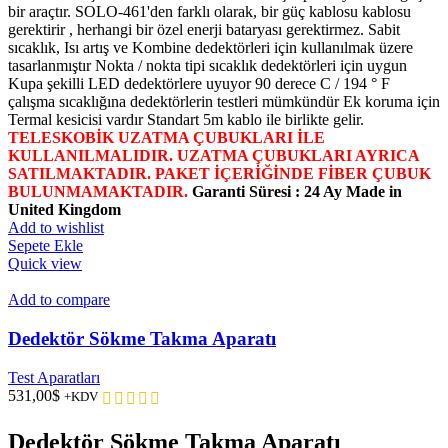
bir araçtır. SOLO-461'den farklı olarak, bir güç kablosu kablosu
gerektirir , herhangi bir özel enerji bataryası gerektirmez. Sabit
sıcaklık, Isı artış ve Kombine dedektörleri için kullanılmak üzere
tasarlanmıştır Nokta / nokta tipi sıcaklık dedektörleri için uygun
Kupa şekilli LED dedektörlere uyuyor 90 derece C / 194 ° F
çalışma sıcaklığına dedektörlerin testleri mümkündür Ek koruma için
Termal kesicisi vardır Standart 5m kablo ile birlikte gelir.
TELESKOBİK UZATMA ÇUBUKLARI İLE
KULLANILMALIDIR. UZATMA ÇUBUKLARI AYRICA
SATILMAKTADIR. PAKET İÇERİĞİNDE FİBER ÇUBUK
BULUNMAMAKTADIR.
Garanti Süresi : 24 Ay
Made in
United Kingdom
Add to wishlist
Sepete Ekle
Quick view
Add to compare
Dedektör Sökme Takma Aparatı
Test Aparatları
531,00
$
+KDV
Dedektör Sökme Takma Aparatı