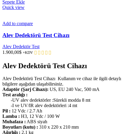
Sepete Ekle
Quick view
Add to compare
Alev Dedektörü Test Cihazı
Alev Dedektör Test
1.900,00
$
+KDV
Alev Dedektörü Test Cihazı
Alev Dedektörü Test Cihazı Kullanım ve cihaz ile ilgili detaylı
bilgilere aşağıdan ulaşabilirsiniz.
Adaptör (Şarj Cihazı):
US, EU 240 Vac, 500 mA
Test aralığı :
-UV alev dedektörler :Sürekli modda 8 mt
-I ve UV/IR alev dedektörleri :4 mt
Pil :
12 Vdc / 2.7 Ah
Lamba :
H3, 12 Vdc / 100 W
Muhafaza :
ABS siyah
Boyutları (kutu) :
310 x 220 x 210 mm
Ağırlığı :
2.1 kg