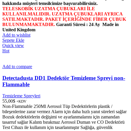
hakkında müşteri temsilcimize başvurabilirsiniz.
TELESKOBİK UZATMA ÇUBUKLARI İLE
KULLANILMALIDIR. UZATMA ÇUBUKLARI AYRICA
SATILMAKTADIR. PAKET İÇERİĞİNDE FİBER ÇUBUK
BULUNMAMAKTADIR.
Garanti Süresi : 24 Ay
Made in
United Kingdom
Add to wishlist
Sepete Ekle
Quick view
Hot
Add to compare
Detectadusta DD1 Dedektör Temizleme Spreyi non-
Flammable
Temizleme Spreyleri
55,00
$
+KDV
Non-Flammable 250Ml Aerosol Tüp Dedektörlerin plastik /
bileşenlerine zarar vermez Alarm için daha hızlı yanıt süreleri sağlar
Bozuk dedektörlerin değişimi ve ayarlanmalarını için zamandan
tasarruf sağlar Kalıntı bırakmaz Aerosol Duman ve CO Dedektörü
Test Cihazı ile kullanım için tasarlanmıştır Sağlığa, güvenlik