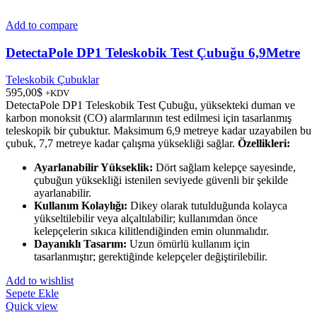
Add to compare
DetectaPole DP1 Teleskobik Test Çubuğu 6,9Metre
Teleskobik Çubuklar
595,00
$
+KDV
DetectaPole DP1 Teleskobik Test Çubuğu, yüksekteki duman ve
karbon monoksit (CO) alarmlarının test edilmesi için tasarlanmış
teleskopik bir çubuktur. Maksimum 6,9 metreye kadar uzayabilen bu
çubuk, 7,7 metreye kadar çalışma yüksekliği sağlar.
Özellikleri:
Ayarlanabilir Yükseklik:
Dört sağlam kelepçe sayesinde,
çubuğun yüksekliği istenilen seviyede güvenli bir şekilde
ayarlanabilir.
Kullanım Kolaylığı:
Dikey olarak tutulduğunda kolayca
yükseltilebilir veya alçaltılabilir; kullanımdan önce
kelepçelerin sıkıca kilitlendiğinden emin olunmalıdır.
Dayanıklı Tasarım:
Uzun ömürlü kullanım için
tasarlanmıştır; gerektiğinde kelepçeler değiştirilebilir.
Add to wishlist
Sepete Ekle
Quick view