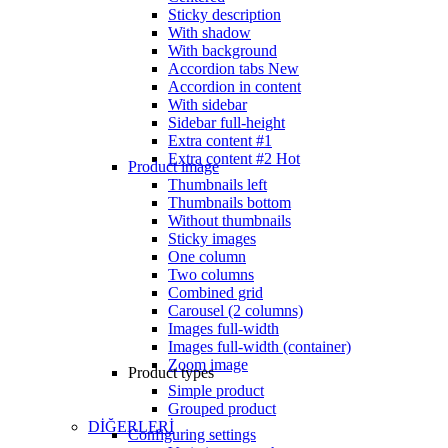
Sticky description
With shadow
With background
Accordion tabs
New
Accordion in content
With sidebar
Sidebar full-height
Extra content #1
Extra content #2
Hot
Product image
Thumbnails left
Thumbnails bottom
Without thumbnails
Sticky images
One column
Two columns
Combined grid
Carousel (2 columns)
Images full-width
Images full-width (container)
Zoom image
Product types
Simple product
Grouped product
DİĞERLERİ
Configuring settings