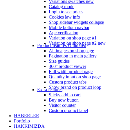
Variations swatches
new
Catalog mode
Login to see prices
Cookies law info
Shop sidebar widgets collapse
Mobile bottom navbar
Age verification
Variation on shop page #1
Variation on shop page #2
new
Product features
Unlimited
All images on shop page
Pagination in main gallery
Size guides
360° product viewer
Full width product page
Quantity input on shop page
Custom product tabs
Show brand on product loop
Extra features
Sticky add to cart
Buy now button
Visitor counter
Custom product label
HABERLER
Portfolio
HAKKIMIZDA