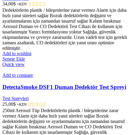
34,00
$
+KDV
Dedektörlerin plastik / bileşenlerine zarar vermez Alarm için daha
hızlı yanıt süreleri sağlar Bozuk dedektörlerin değişimi ve
ayarlanmalarını için zamandan tasarruf sağlar Kalıntı bırakmaz
Aerosol Duman ve CO Dedektörü Test Cihazı ile kullanım için
tasarlanmıştır Yanıcı formülasyonu yoktur Sağlığa, güvenlik
ekipmanlarına ve çevreye zararsızdır. Uzun vadeli test için gerekli
zamanı azaltarak, CO dedektörleri için yanıt oranı optimize
edilmiştir.
Add to wishlist
Sepete Ekle
Quick view
Add to compare
DetectaSmoke DSF1 Duman Dedektör Test Spreyi
Test Spreyleri
25,00
$
+KDV
250ml Aerosol Tüp Dedektörlerin plastik / bileşenlerine zarar
vermez Alarm için daha hızlı yanıt süreleri sağlar Bozuk
dedektörlerin değişimi ve ayarlanmalarını için zamandan tasarruf
sağlar Kalıntı bırakmaz Aerosol Duman ve CO Dedektörü Test
Cihazı ile kullanım için tasarlanmıştır Sağlığa, güvenlik