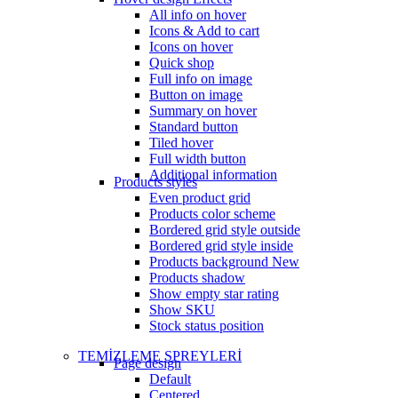
All info on hover
Icons & Add to cart
Icons on hover
Quick shop
Full info on image
Button on image
Summary on hover
Standard button
Tiled hover
Full width button
Additional information
Products styles
Even product grid
Products color scheme
Bordered grid style outside
Bordered grid style inside
Products background
New
Products shadow
Show empty star rating
Show SKU
Stock status position
TEMİZLEME SPREYLERİ
Page design
Default
Centered