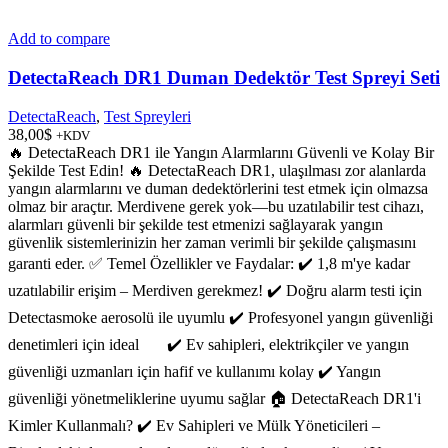
Add to compare
DetectaReach DR1 Duman Dedektör Test Spreyi Seti
DetectaReach
,
Test Spreyleri
38,00
$
+KDV
🔥 DetectaReach DR1 ile Yangın Alarmlarını Güvenli ve Kolay Bir
Şekilde Test Edin! 🔥 DetectaReach DR1, ulaşılması zor alanlarda
yangın alarmlarını ve duman dedektörlerini test etmek için olmazsa
olmaz bir araçtır. Merdivene gerek yok—bu uzatılabilir test cihazı,
alarmları güvenli bir şekilde test etmenizi sağlayarak yangın
güvenlik sistemlerinizin her zaman verimli bir şekilde çalışmasını
garanti eder. ✅ Temel Özellikler ve Faydalar: ✔️ 1,8 m'ye kadar
uzatılabilir erişim – Merdiven gerekmez! ✔️ Doğru alarm testi için
Detectasmoke aerosolü ile uyumlu ✔️ Profesyonel yangın güvenliği
denetimleri için ideal
✔️ Ev sahipleri, elektrikçiler ve yangın
güvenliği uzmanları için hafif ve kullanımı kolay ✔️ Yangın
güvenliği yönetmeliklerine uyumu sağlar 🏠 DetectaReach DR1'i
Kimler Kullanmalı? ✔️ Ev Sahipleri ve Mülk Yöneticileri –