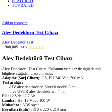
FEATURED
TOP RATED
Add to compare
Alev Dedektörü Test Cihazı
Alev Dedektör Test
1.900,00
$
+KDV
Alev Dedektörü Test Cihazı
Alev Dedektörü Test Cihazı Kullanım ve cihaz ile ilgili detaylı
bilgilere aşağıdan ulaşabilirsiniz.
Adaptör (Şarj Cihazı):
US, EU 240 Vac, 500 mA
Test aralığı :
-UV alev dedektörler :Sürekli modda 8 mt
-I ve UV/IR alev dedektörleri :4 mt
Pil :
12 Vdc / 2.7 Ah
Lamba :
H3, 12 Vdc / 100 W
Muhafaza :
ABS siyah
Boyutları (kutu) :
310 x 220 x 210 mm