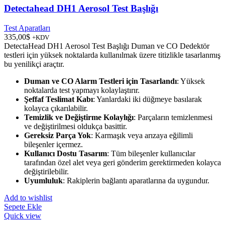
Detectahead DH1 Aerosol Test Başlığı
Test Aparatları
335,00
$
+KDV
DetectaHead DH1 Aerosol Test Başlığı Duman ve CO Dedektör
testleri için yüksek noktalarda kullanılmak üzere titizlikle tasarlanmış
bu yenilikçi araçtır.
Duman ve CO Alarm Testleri için Tasarlandı
: Yüksek
noktalarda test yapmayı kolaylaştırır.
Şeffaf Teslimat Kabı
: Yanlardaki iki düğmeye basılarak
kolayca çıkarılabilir.
Temizlik ve Değiştirme Kolaylığı
: Parçaların temizlenmesi
ve değiştirilmesi oldukça basittir.
Gereksiz Parça Yok
: Karmaşık veya arızaya eğilimli
bileşenler içermez.
Kullanıcı Dostu Tasarım
: Tüm bileşenler kullanıcılar
tarafından özel alet veya geri gönderim gerektirmeden kolayca
değiştirilebilir.
Uyumluluk
: Rakiplerin bağlantı aparatlarına da uygundur.
Add to wishlist
Sepete Ekle
Quick view