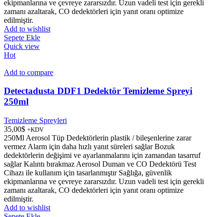
ekipmanlarına ve çevreye zararsızdır. Uzun vadeli test için gerekli
zamanı azaltarak, CO dedektörleri için yanıt oranı optimize
edilmiştir.
Add to wishlist
Sepete Ekle
Quick view
Hot
Add to compare
Detectadusta DDF1 Dedektör Temizleme Spreyi
250ml
Temizleme Spreyleri
35,00
$
+KDV
250Ml Aerosol Tüp Dedektörlerin plastik / bileşenlerine zarar
vermez Alarm için daha hızlı yanıt süreleri sağlar Bozuk
dedektörlerin değişimi ve ayarlanmalarını için zamandan tasarruf
sağlar Kalıntı bırakmaz Aerosol Duman ve CO Dedektörü Test
Cihazı ile kullanım için tasarlanmıştır Sağlığa, güvenlik
ekipmanlarına ve çevreye zararsızdır. Uzun vadeli test için gerekli
zamanı azaltarak, CO dedektörleri için yanıt oranı optimize
edilmiştir.
Add to wishlist
Sepete Ekle